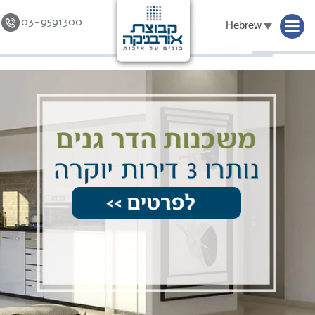
03-9591300
Hebrew
Skip to
content