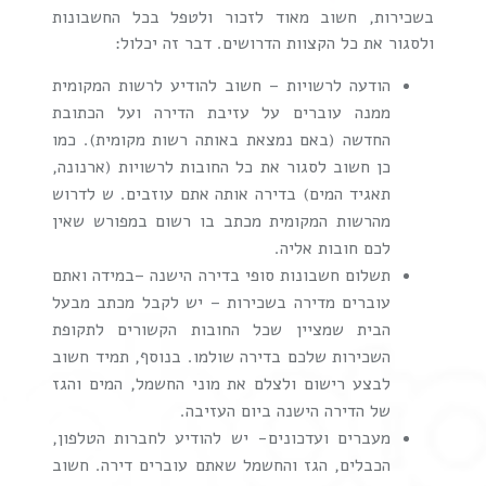
בשכירות, חשוב מאוד לזכור ולטפל בכל החשבונות
ולסגור את כל הקצוות הדרושים. דבר זה יכלול:
הודעה לרשויות – חשוב להודיע לרשות המקומית
ממנה עוברים על עזיבת הדירה ועל הכתובת
החדשה (באם נמצאת באותה רשות מקומית). כמו
כן חשוב לסגור את כל החובות לרשויות (ארנונה,
תאגיד המים) בדירה אותה אתם עוזבים. ש לדרוש
מהרשות המקומית מכתב בו רשום במפורש שאין
לכם חובות אליה.
תשלום חשבונות סופי בדירה הישנה –במידה ואתם
עוברים מדירה בשכירות – יש לקבל מכתב מבעל
הבית שמציין שכל החובות הקשורים לתקופת
השכירות שלכם בדירה שולמו. בנוסף, תמיד חשוב
לבצע רישום ולצלם את מוני החשמל, המים והגז
של הדירה הישנה ביום העזיבה.
מעברים ועדכונים- יש להודיע לחברות הטלפון,
הכבלים, הגז והחשמל שאתם עוברים דירה. חשוב