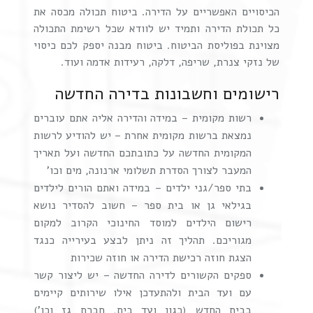
הכיסויים האפשריים על הדירה. ביטוח תכולה מכסה את
כל תכולת הדירה ותמיד יש לוודא שכל רשימת התכולה
מצוינת בפוליסת הביטוח. ביטוח מבנה יספק לכם כיסוי
של נזקי צנרת, שריפה, דלקה, רעידות אדמה ועוד.
רישומים וחשבונות בדירה החדשה
רשות מקומית – במידה והדירה אליה אתם עוברים
נמצאת ברשות מקומית אחרת – יש להודיע לרשות
המקומית החדשה על כתובתכם החדשה ועל תאריך
המעבר לצורך הסדרת תשלומי ארנונה, מים וכו'
בתי ספר/גני ילדים – במידה ואתם הורים לילדים
בגילאי גן או בית ספר – חשוב להסדיר נושא
רישום הילדים למוסד החינוכי הקרוב למקום
מגוריכם. תהליך זה ניתן לבצע בעירייה כנגד
הצגת חוזה רכישת הדירה או חוזה שכירות
ספקים הקשורים לדירה החדשה – יש ליצור קשר
עם ועד הבית ולהתעדכן אילו שירותים קיימים
בבית החדש (כגון ועד בית, חברת גז וכו')