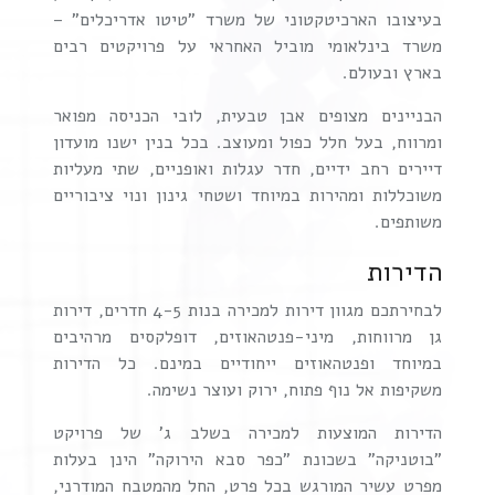
בעיצובו הארכיטקטוני של משרד "טיטו אדריכלים" –
משרד בינלאומי מוביל האחראי על פרויקטים רבים
בארץ ובעולם.
הבניינים מצופים אבן טבעית, לובי הכניסה מפואר
ומרווח, בעל חלל כפול ומעוצב. בכל בנין ישנו מועדון
דיירים רחב ידיים, חדר עגלות ואופניים, שתי מעליות
משוכללות ומהירות במיוחד ושטחי גינון ונוי ציבוריים
משותפים.
הדירות
לבחירתכם מגוון דירות למכירה בנות 4-5 חדרים, דירות
גן מרווחות, מיני-פנטהאוזים, דופלקסים מרהיבים
במיוחד ופנטהאוזים ייחודיים במינם. כל הדירות
משקיפות אל נוף פתוח, ירוק ועוצר נשימה.
הדירות המוצעות למכירה בשלב ג' של פרויקט
"בוטניקה" בשכונת "כפר סבא הירוקה" הינן בעלות
מפרט עשיר המורגש בכל פרט, החל מהמטבח המודרני,