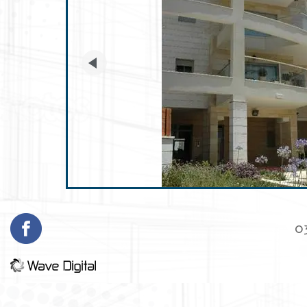
prev
textarea