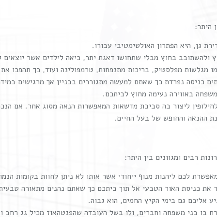
 היתר:
רת גן, היא הפתרון האולטימטיבי עבורו.
ץ ולהשתובב בחוץ מבלי שתחושו דאגת יתר, כיאה לילדים אשר יוצאים ל
ו מגלשות מפלסטיק, בריכות מתנפחות, טרמפולינה ועוד, כך תהפכו את ה
עתים כניסה נפרדת כך שאתם למעשה מתגוררים בבניין אך מרגישים במידה
משפחה באווירה נעימה מחוץ לביתכם.
לחילופין ליצור בה סביבת מדשאות המאפשרות הנאה מסוג אחר. אם הנכם
ת ההנאה והחופש של בעל החיים.
נות רבים ומגוונים בין היתר:
פשרת לכם ליהנות מנוף ייחודי אשר אותו לא ניתן לחוות בקומות הנמוכ
 את כניסת האור הטבעי אל תוך ביתכם כך שאתם נהנים מתאורה טבעית ו
יע אליכם גם בימי הקיץ החמים, הוא גבוה.
ח בו בני משפחה וחברים, ולו בשל העובדה שהפנטהאוז מכיל גג רחב וג