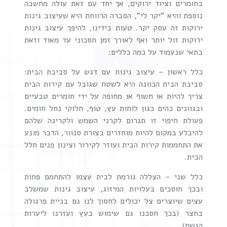
בחומרים וציוד ירוקים, אך יחד עם זאת עולה מחשבה
נוספת והיא "יקר לי", הסברה הרווחת היא שעיצוב גינות
ירוקות זה עסק יקר. טעות בידינו, להיפך עיצוב גינות
ירוקות זול יותר ואף לאורך זמן חסכוני עד מאוד וזאת
בתאי שנעמוד על כמה כללים:
כלל ראשון – עיצוב גינות עם דגש על סביבת הבית:
סביבת הבית הכוונה היא לשטח שגובל עם קירות הבית
צריך להיות או חשוף או מחופה על ידי חומרים טבעיים
ובגוונים כהים כגון לוחות עץ, טוף, חלוקי נחל חומים.
פעולת חיפוי זו תגרום לקרני השמש ולקרינה שלהם
להיבלע במקום להיות מוחזרים בצורת סנוור, הדבר מונע
את התחממות קירות הבית ועוזר לקירור וצינון פנים חלל
הבית.
כלל שני – הצללה גורמת לבית עצמו להתחמם פחות
ובכך חוסכים בעלויות המיזוג, עיצוב גינות שמשלב
עצים שיוצרים צל יכולים לחסוך לנו גם בניית פרגולה
בחצר (בכך חסכנו גם שימוש בעץ ועזרנו ליערות
הגשם)