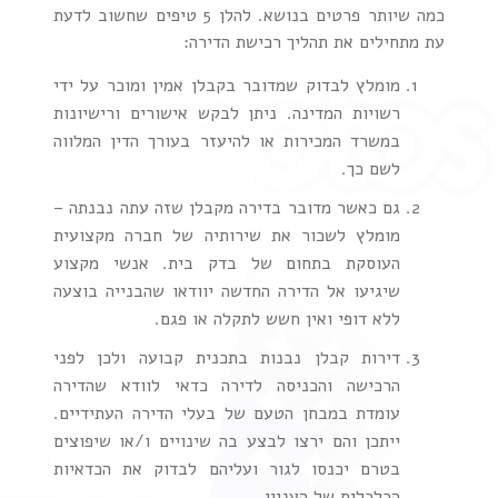
כמה שיותר פרטים בנושא. להלן 5 טיפים שחשוב לדעת
עת מתחילים את תהליך רכישת הדירה:
מומלץ לבדוק שמדובר בקבלן אמין ומוכר על ידי
רשויות המדינה. ניתן לבקש אישורים ורישיונות
במשרד המכירות או להיעזר בעורך הדין המלווה
לשם כך.
גם כאשר מדובר בדירה מקבלן שזה עתה נבנתה –
מומלץ לשכור את שירותיה של חברה מקצועית
העוסקת בתחום של בדק בית. אנשי מקצוע
שיגיעו אל הדירה החדשה יוודאו שהבנייה בוצעה
ללא דופי ואין חשש לתקלה או פגם.
דירות קבלן נבנות בתכנית קבועה ולכן לפני
הרכישה והכניסה לדירה כדאי לוודא שהדירה
עומדת במבחן הטעם של בעלי הדירה העתידיים.
ייתכן והם ירצו לבצע בה שינויים ו/או שיפוצים
בטרם יכנסו לגור ועליהם לבדוק את הכדאיות
הכלכלית של העניין.