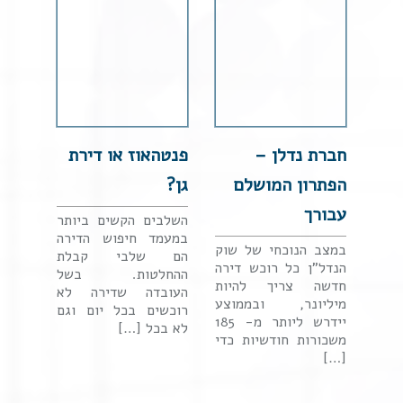
חברת נדלן –
פנטהאוז או דירת
הפתרון המושלם
גן?
עבורך
השלבים הקשים ביותר
במעמד חיפוש הדירה
במצב הנוכחי של שוק
הם שלבי קבלת
הנדל"ן כל רוכש דירה
ההחלטות. בשל
חדשה צריך להיות
העובדה שדירה לא
מיליונר, ובממוצע
רוכשים בכל יום וגם
יידרש ליותר מ- 185
לא בכל […]
משכורות חודשיות כדי
[…]